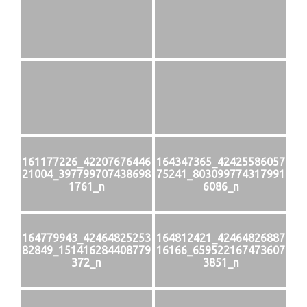
161177226_42207676446
164347365_42425586057
21004_397799707438698
75241_803099774317991
1761_n
6086_n
164779943_42464825253
164812421_42464826887
82849_151416284408779
16166_659522167473607
372_n
3851_n