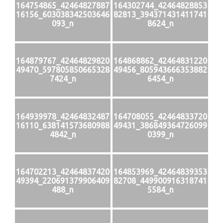
164754865_42464827887
164302744_42464828853
16156_603038342503646
82813_394371431411741
093_n
8624_n
164879767_42464829820
164868862_42464831220
49470_597805850665328
49456_805943666353882
7424_n
6454_n
164939978_42464832487
164708055_42464833720
16110_638141573680988
49431_386849364726099
4842_n
0399_n
164702213_42464837420
164853969_42464839353
49394_220691379906409
82708_449900916318741
488_n
5584_n