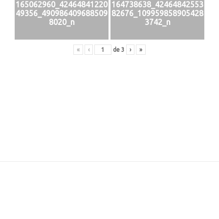
165062960_42464841220
164738638_42464842553
49356_490986409688509
82676_109959858905428
8020_n
3742_n
«
‹
de
3
›
»