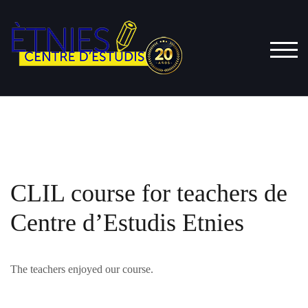
Saltar
al
contenido
ALT
CLIL course for teachers de
Centre d’Estudis Etnies
The teachers enjoyed our course.