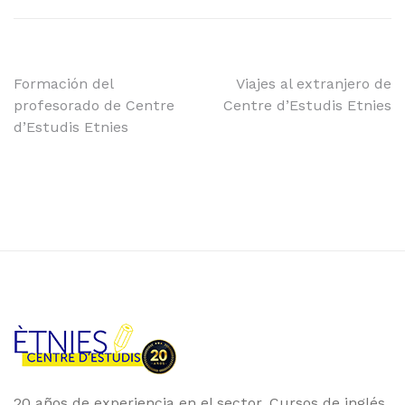
Navegación
Formación del
Viajes al extranjero de
profesorado de Centre
Centre d’Estudis Etnies
de
d’Estudis Etnies
entradas
20 años de experiencia en el sector. Cursos de inglés