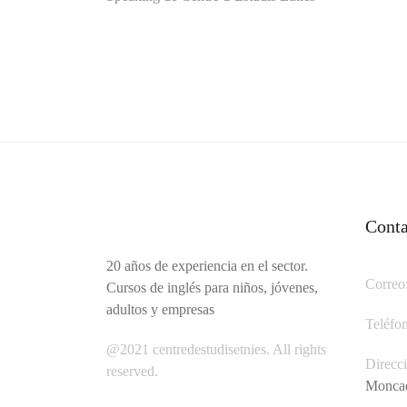
Navegación
de
entradas
Conta
20 años de experiencia en el sector.
Correo
Cursos de inglés para niños, jóvenes,
adultos y empresas
Teléfo
@2021 centredestudisetnies. All rights
Direcc
reserved.
Moncad