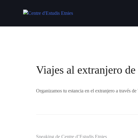
Saltar
al
contenido
Viajes al extranjero de
Organizamos tu estancia en el extranjero a través d
Speaking de Centre d’Estudis Etnies