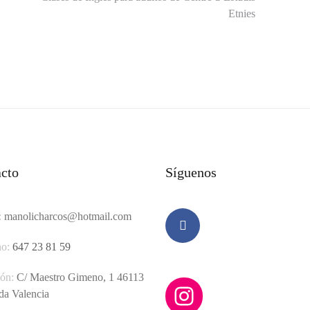
Etnies
cto
Síguenos
:
manolicharcos@hotmail.com
no:
647 23 81 59
Facebook
ión:
C/ Maestro Gimeno, 1 46113
Instagram
a Valencia