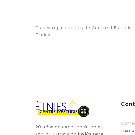
Navegación
Clases repaso Inglés de Centre d’Estudis
Etnies
de
entradas
Cont
Corre
20 años de experiencia en el
manol
sector. Cursos de inglés para